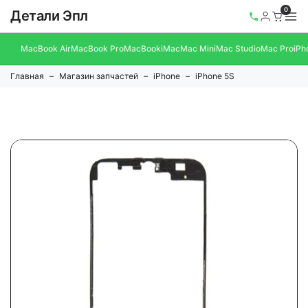
0
Детали Эпл
MacBook Air
MacBook Pro
MacBook
iMac
Mac Mini
Mac Studio
Mac Pro
iPh
Главная
Магазин запчастей
iPhone
iPhone 5S