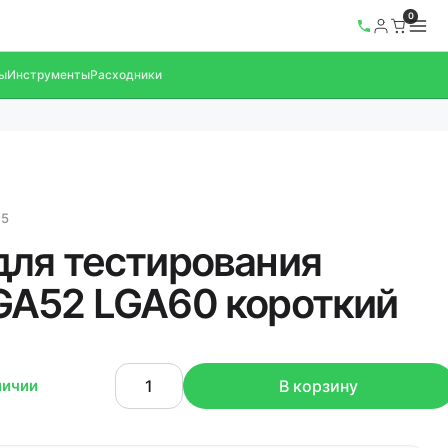
0
ы
Инструменты
Расходники
75
ля тестирования
A52 LGA60 короткий
личии
В корзину