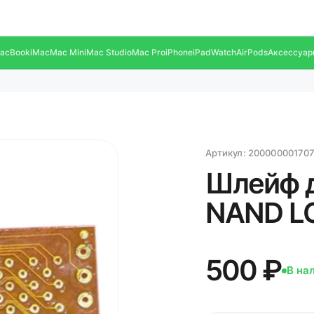
acBook
iMac
Mac Mini
Mac Studio
Mac Pro
iPhone
iPad
Watch
AirPods
Аксессуар
Артикул:
20000000170
Шлейф д
NAND LG
500 ₽
В на