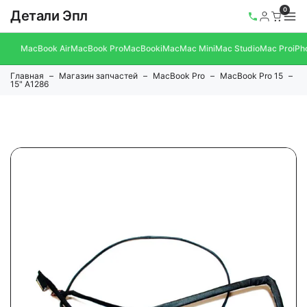
0
Детали Эпл
MacBook Air
MacBook Pro
MacBook
iMac
Mac Mini
Mac Studio
Mac Pro
iPh
Главная
Магазин запчастей
MacBook Pro
MacBook Pro 15
15" A1286