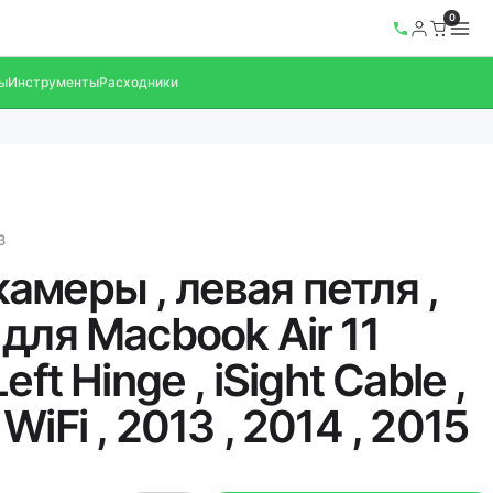
0
ы
Инструменты
Расходники
3
амеры , левая петля ,
для Macbook Air 11
eft Hinge , iSight Cable ,
WiFi , 2013 , 2014 , 2015