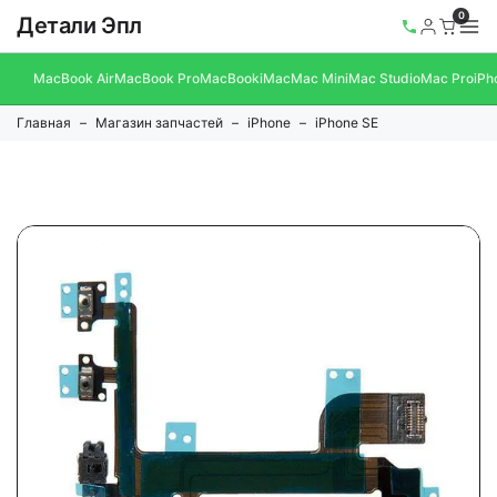
0
Детали Эпл
MacBook Air
MacBook Pro
MacBook
iMac
Mac Mini
Mac Studio
Mac Pro
iPh
Главная
Магазин запчастей
iPhone
iPhone SE