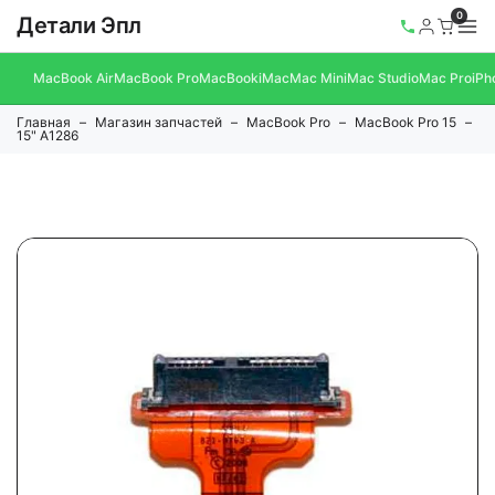
0
Детали Эпл
MacBook Air
MacBook Pro
MacBook
iMac
Mac Mini
Mac Studio
Mac Pro
iPh
Главная
Магазин запчастей
MacBook Pro
MacBook Pro 15
15" A1286