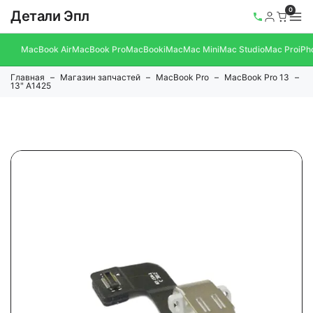
0
Детали Эпл
MacBook Air
MacBook Pro
MacBook
iMac
Mac Mini
Mac Studio
Mac Pro
iPh
Главная
Магазин запчастей
MacBook Pro
MacBook Pro 13
13" A1425