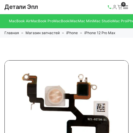
0
Детали Эпл
MacBook Air
MacBook Pro
MacBook
iMac
Mac Mini
Mac Studio
Mac Pro
iPh
Главная
Магазин запчастей
iPhone
iPhone 12 Pro Max