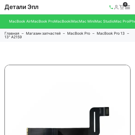
0
Детали Эпл
MacBook Air
MacBook Pro
MacBook
iMac
Mac Mini
Mac Studio
Mac Pro
iPh
Главная
Магазин запчастей
MacBook Pro
MacBook Pro 13
13" A2159