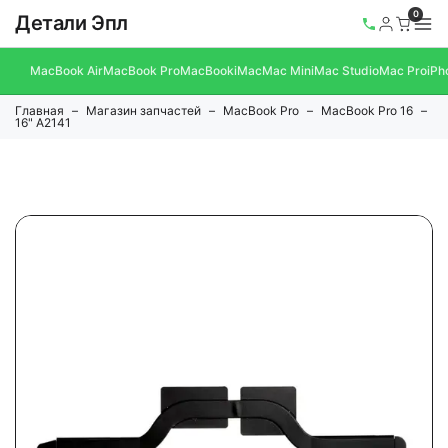
0
Детали Эпл
MacBook Air
MacBook Pro
MacBook
iMac
Mac Mini
Mac Studio
Mac Pro
iPh
Главная
Магазин запчастей
MacBook Pro
MacBook Pro 16
16" A2141