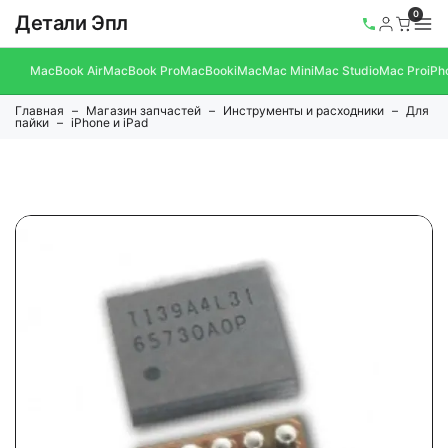
0
Детали Эпл
MacBook Air
MacBook Pro
MacBook
iMac
Mac Mini
Mac Studio
Mac Pro
iPh
Главная
Магазин запчастей
Инструменты и расходники
Для
пайки
iPhone и iPad