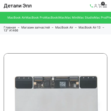
0
Детали Эпл
MacBook Air
MacBook Pro
MacBook
iMac
Mac Mini
Mac Studio
Mac Pro
iPh
Главная
Магазин запчастей
MacBook Air
MacBook Air 13
13" A1466