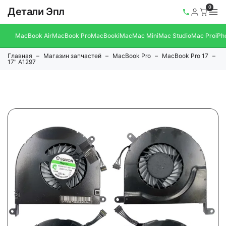
0
Детали Эпл
MacBook Air
MacBook Pro
MacBook
iMac
Mac Mini
Mac Studio
Mac Pro
iPh
Главная
Магазин запчастей
MacBook Pro
MacBook Pro 17
17" A1297