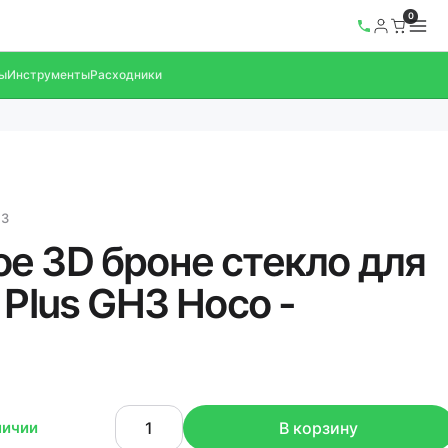
0
ы
Инструменты
Расходники
73
е 3D броне стекло для
 Plus GH3 Hoco -
личии
В корзину