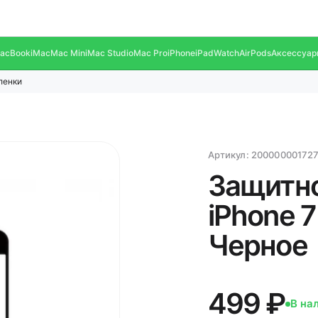
acBook
iMac
Mac Mini
Mac Studio
Mac Pro
iPhone
iPad
Watch
AirPods
Аксессуар
ленки
Артикул:
20000000172
Защитно
iPhone 7
Черное
499 ₽
В на