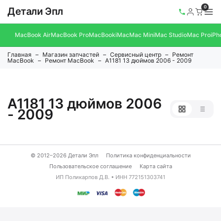
0
Детали Эпл
MacBook Air
MacBook Pro
MacBook
iMac
Mac Mini
Mac Studio
Mac Pro
iPh
Главная
Магазин запчастей
Сервисный центр
Ремонт
MacBook
Ремонт MacBook
A1181 13 дюймов 2006 - 2009
A1181 13 дюймов 2006
- 2009
© 2012–2026 Детали Эпл
Политика конфиденциальности
Пользовательское соглашение
Карта сайта
ИП Поликарпов Д.В. • ИНН 772151303741