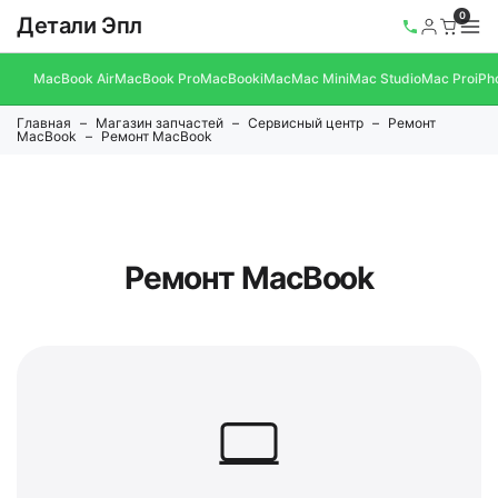
0
Детали Эпл
MacBook Air
MacBook Pro
MacBook
iMac
Mac Mini
Mac Studio
Mac Pro
iPh
Главная
Магазин запчастей
Сервисный центр
Ремонт
MacBook
Ремонт MacBook
Ремонт MacBook