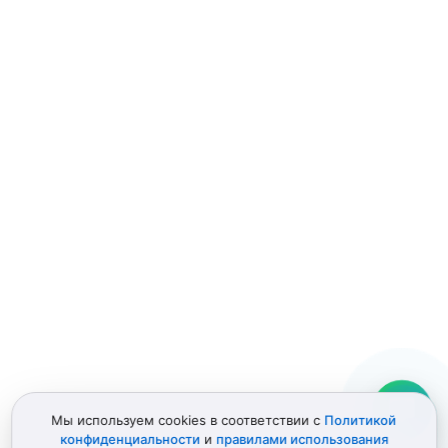
В корзину
Скрепка для извлечения сим-карты
50 ₽
--- ₽
Опт
В наличии
В корзину
1
2
Мы используем cookies в соответствии с
Политикой
© 2012–2026 Детали Эпл
Политика конфиденциальности
конфиденциальности
и
правилами использования