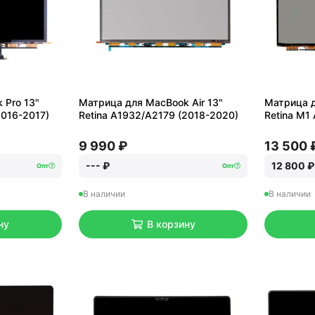
 Pro 13"
Матрица для MacBook Air 13"
Матрица д
2016-2017)
Retina A1932/A2179 (2018-2020)
Retina M1
9 990 ₽
13 500 
--- ₽
12 800 ₽
Опт
Опт
В наличии
В наличии
ну
В корзину