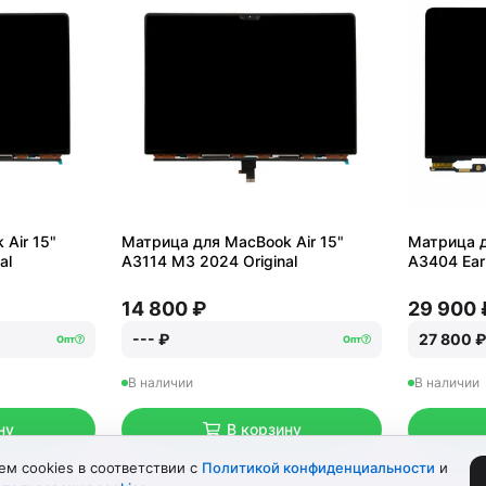
Air 15"
Матрица для MacBook Air 15"
Матрица д
al
A3114 M3 2024 Original
A3404 Earl
14 800 ₽
29 900 
--- ₽
27 800 ₽
Опт
Опт
В наличии
В наличии
ну
В корзину
м cookies в соответствии с
Политикой конфиденциальности
и