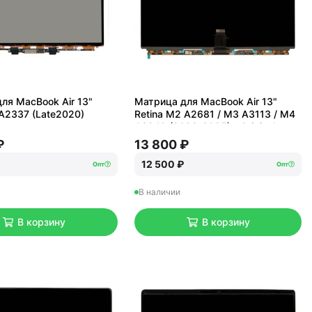
ля MacBook Air 13"
Матрица для MacBook Air 13"
 A2337 (Late2020)
Retina M2 A2681 / M3 A3113 / M4
A3240 (2022-2025) - Original
₽
13 800 ₽
12 500 ₽
Опт
Опт
В наличии
В корзину
В корзину