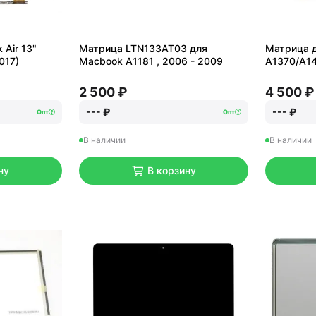
Air 13"
Матрица LTN133AT03 для
Матрица д
017)
Macbook A1181 , 2006 - 2009
A1370/A14
2 500 ₽
4 500 ₽
--- ₽
--- ₽
Опт
Опт
В наличии
В наличии
ну
В корзину