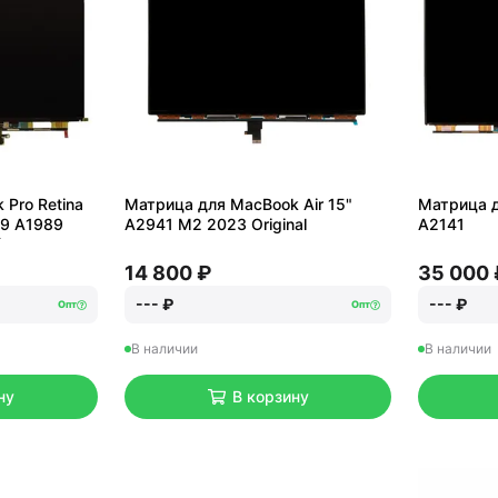
Pro Retina
Матрица для MacBook Air 15"
Матрица д
59 A1989
A2941 M2 2023 Original
A2141
)
14 800 ₽
35 000 
--- ₽
--- ₽
Опт
Опт
В наличии
В наличии
ну
В корзину