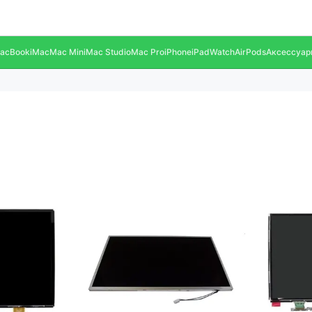
acBook
iMac
Mac Mini
Mac Studio
Mac Pro
iPhone
iPad
Watch
AirPods
Аксессуар