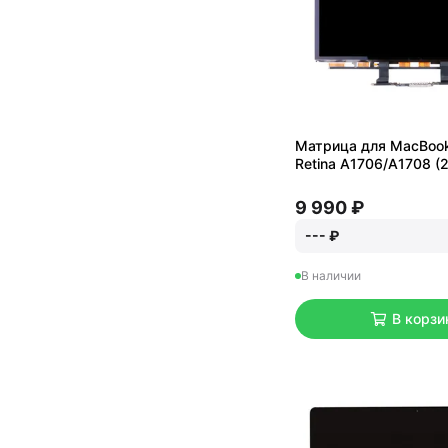
Матрица для MacBook
Retina A1706/A1708 (
9 990 ₽
--- ₽
В наличии
В корзи