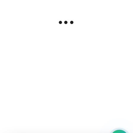
Опт: --- ₽
›
Курьером по Москве
Сегодня или завтра
500 ₽
СДЭК по всей России
От 2 дней
от 150 ₽
Установка в сервисном центре
Доступна установка с гарантией до 12 месяцев.
Запись в сервис
Описание
Характеристики
Гарантия
Дисплей в сборе для iPad Mini 4 , Черный
Новый Оригинал Гарантия 3 месяца
Матрица
iPad Mini 4
3