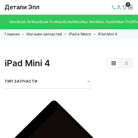
0
Детали Эпл
MacBook Air
MacBook Pro
MacBook
iMac
Mac Mini
Mac Studio
Mac Pro
iPh
Главная
Магазин запчастей
iPad и Watch
iPad Mini 4
iPad Mini 4
ТИП ЗАПЧАСТИ