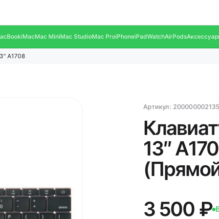
acBook
iMac
Mac Mini
Mac Studio
Mac Pro
iPhone
iPad
Watch
AirPods
Аксессуар
3" A1708
Артикул:
20000000213
Клавиат
13″ A170
(Прямой
3 500 ₽