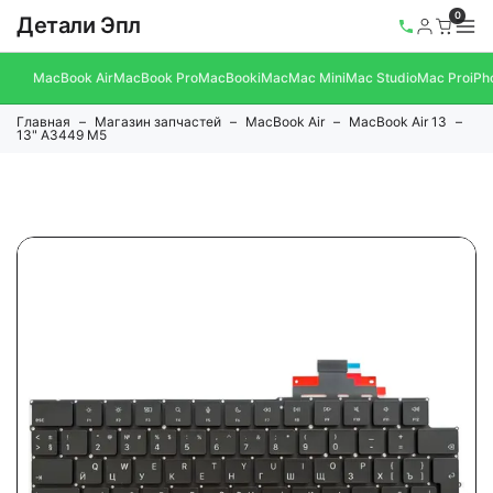
0
Детали Эпл
MacBook Air
MacBook Pro
MacBook
iMac
Mac Mini
Mac Studio
Mac Pro
iPh
Главная
Магазин запчастей
MacBook Air
MacBook Air 13
13" A3449 M5