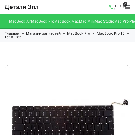
0
Детали Эпл
MacBook Air
MacBook Pro
MacBook
iMac
Mac Mini
Mac Studio
Mac Pro
iPh
Главная
Магазин запчастей
MacBook Pro
MacBook Pro 15
15" A1286