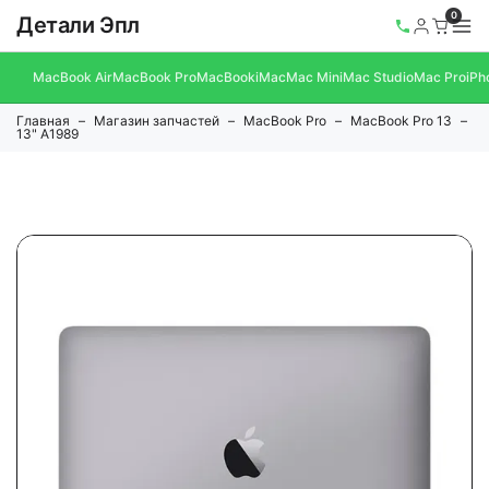
0
Детали Эпл
MacBook Air
MacBook Pro
MacBook
iMac
Mac Mini
Mac Studio
Mac Pro
iPh
Главная
Магазин запчастей
MacBook Pro
MacBook Pro 13
13" A1989