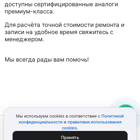
доступны сертифицированные аналоги
премиум-класса.
Для расчёта точной стоимости ремонта и
записи на удобное время свяжитесь с
менеджером.
Мы всегда рады вам помочь!
Мы используем cookies в соответствии с
Политикой
конфиденциальности
и
правилами использования
© 2012–2026 Детали Эпл
Политика конфиденциальности
cookies
.
Пользовательское соглашение
Карта сайта
ИП Поликарпов Д.В. • ИНН 772151303741
Принять