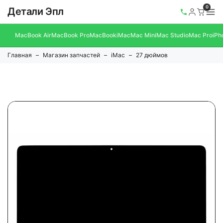
0
Детали Эпл
MacBook Air
MacBook Pro
MacBook
iMac
Mac Mini
Mac Studio
Mac Pro
iPh
Главная
Магазин запчастей
iMac
27 дюймов